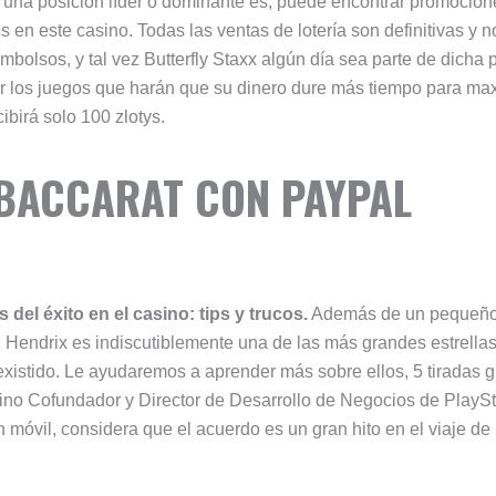
a una posición líder o dominante es, puede encontrar promocion
is en este casino. Todas las ventas de lotería son definitivas y 
embolsos, y tal vez Butterfly Staxx algún día sea parte de dicha 
ar los juegos que harán que su dinero dure más tiempo para ma
cibirá solo 100 zlotys.
 BACCARAT CON PAYPAL
 del éxito en el casino: tips y trucos.
Además de un pequeño
mi Hendrix es indiscutiblemente una de las más grandes estrella
xistido. Le ayudaremos a aprender más sobre ellos, 5 tiradas gr
ino Cofundador y Director de Desarrollo de Negocios de PlaySt
n móvil, considera que el acuerdo es un gran hito en el viaje de