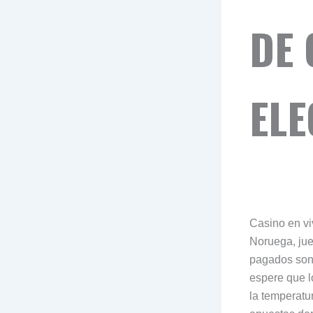
DE 
ELE
Casino en vi
Noruega, jue
pagados son 4
espere que l
la temperatu