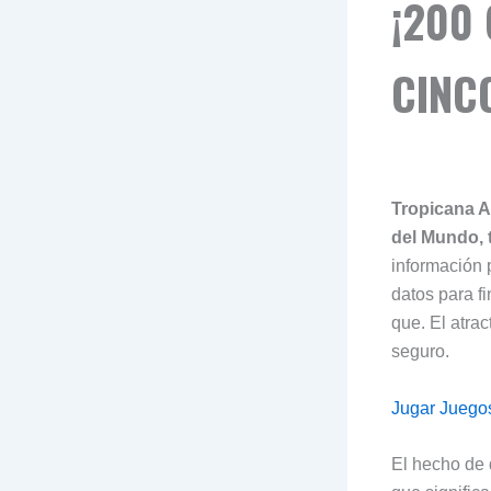
¡200
CINC
Tropicana A
del Mundo, 
información 
datos para f
que. El atrac
seguro.
Jugar Juego
El hecho de 