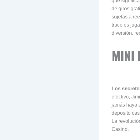
que signific
de giros grat
sujetas a re
truco es jug
diversión, re
MINI
Los secretos
efectivo, Ji
jamás haya e
deposito cas
La revolució
Casino.