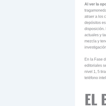
Al ver la op
tragamonedas
atraer a los
depósitos es
disposición.
actuales y t
mezcla y ten
investigació
En la Fase d
editoriales 
nivel 1, 5 ti
teléfono inte
EL 