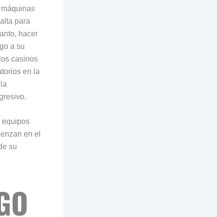
s máquinas
alta para
anto, hacer
go a su
los casinos
torios en la
la
gresivo.
s equipos
ienzan en el
 de su
EGO