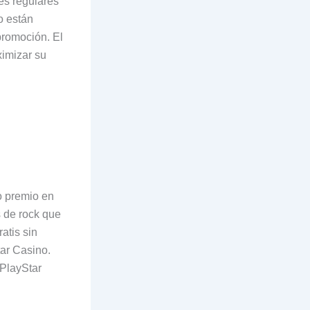
es regulares
no están
promoción. El
ximizar su
 premio en
s de rock que
atis sin
ar Casino.
 PlayStar