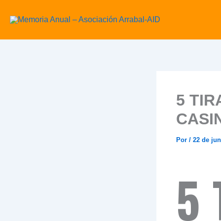
Ir
al
contenido
5 TI
CASI
Por
/
22 de jun
5