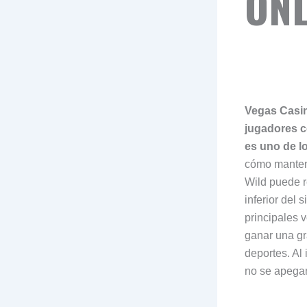
ONL
Vegas Casin
jugadores c
es uno de l
cómo mantene
Wild puede r
inferior del
principales 
ganar una gr
deportes. Al
no se apega