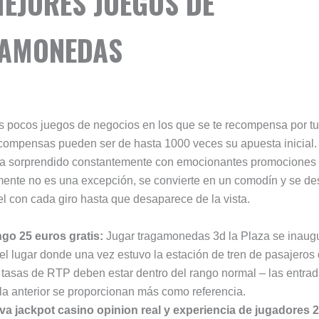
MEJORES JUEGOS DE
AMONEDAS
s pocos juegos de negocios en los que se te recompensa por tu
recompensas pueden ser de hasta 1000 veces su apuesta inicial. 
ha sorprendido constantemente con emocionantes promociones 
ente no es una excepción, se convierte en un comodín y se des
el con cada giro hasta que desaparece de la vista.
go 25 euros gratis:
Jugar tragamonedas 3d la Plaza se inaug
el lugar donde una vez estuvo la estación de tren de pasajeros 
 tasas de RTP deben estar dentro del rango normal – las entrad
la anterior se proporcionan más como referencia.
va jackpot casino opinion real y experiencia de jugadores 