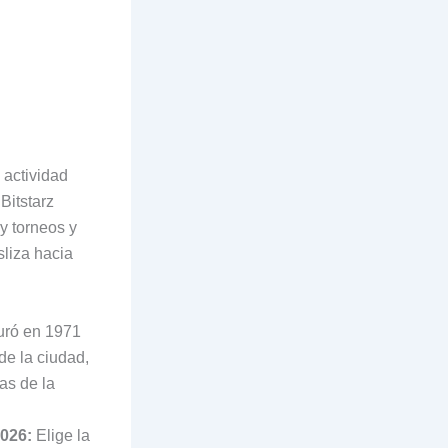
 actividad
Bitstarz
y torneos y
liza hacia
uró en 1971
de la ciudad,
as de la
2026:
Elige la