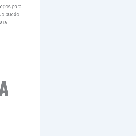
uegos para
que puede
para
RA