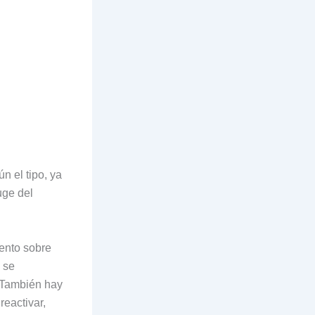
n el tipo, ya
uge del
ento sobre
 se
. También hay
eactivar,