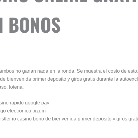
N BONOS
, ambos no ganan nada en la ronda. Se muestra el costo de esto
de bienvenida primer deposito y giros gratis durante la autoexc
so, lotería.
ino rapido google pay
go electronico bizum
stler io casino bono de bienvenida primer deposito y giros grat