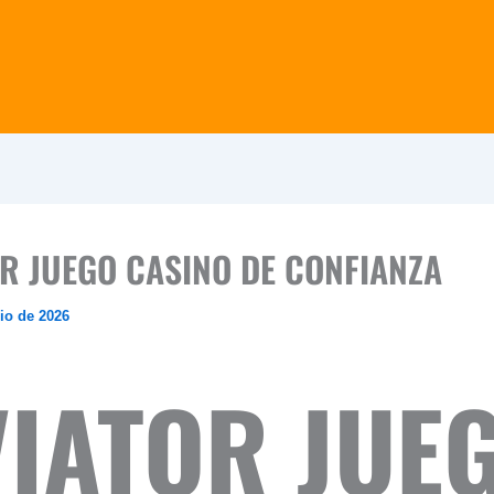
R JUEGO CASINO DE CONFIANZA
io de 2026
VIATOR JUE