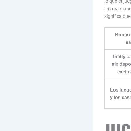
lo que el ju
tercera mano,
significa qu
Bonos 
e
Infifty 
sin depo
exclu
Los jueg
y los cas
JUG