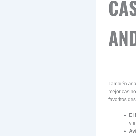
CAS
AN
También anali
mejor casino
favoritos des
El
vie
Av