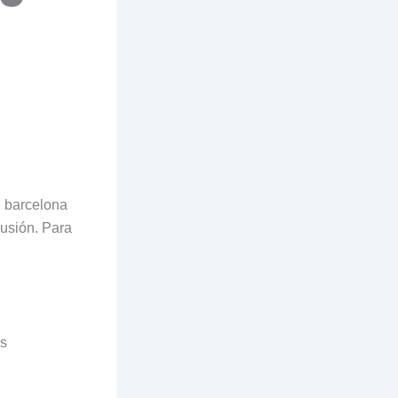
, barcelona
lusión. Para
is