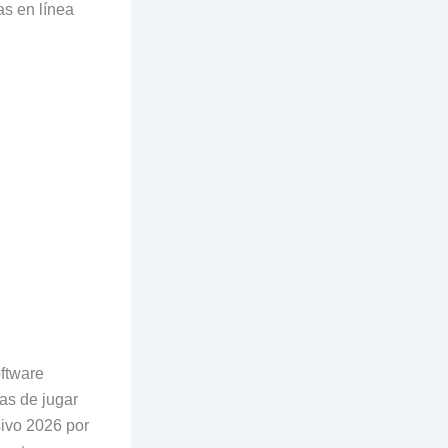
s en línea
oftware
as de jugar
sivo 2026 por