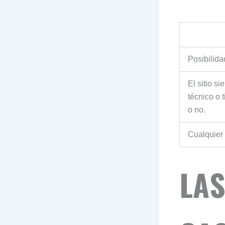
Posibilida
El sitio 
técnico o 
o no.
Cualquier 
LAS