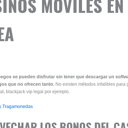
INOS MÓVILES EN
EA
uegos se pueden disfrutar sin tener que descargar un softw
gos que no ofrecen tanto.
No existen métodos infalibles para 
al, blackjack vip legal por ejemplo.
s Tragamonedas
VECHAR LOS BONOS DEL CA