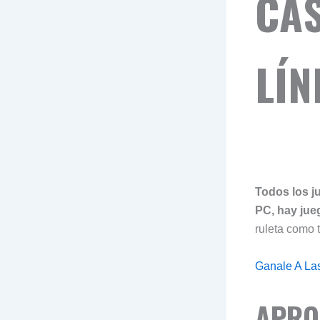
CAS
LÍN
Todos los j
PC, hay jue
ruleta como t
Ganale A La
APRO