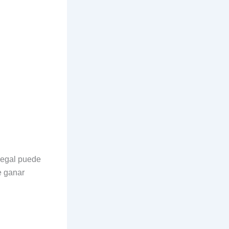
legal puede
e ganar