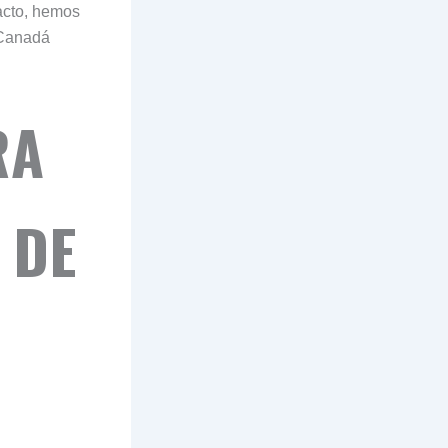
tacto, hemos
 Canadá
RA
 DE