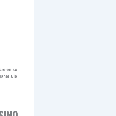
are en su
ganar a la
SINO