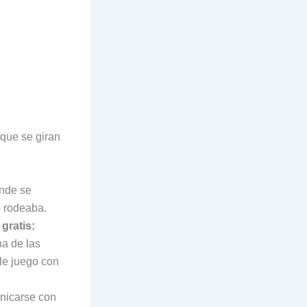
 que se giran
onde se
o rodeaba.
gratis:
na de las
le juego con
nicarse con