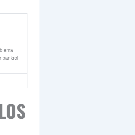
oblema
o bankroll
LOS