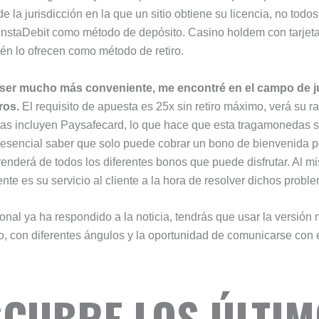
e la jurisdicción en la que un sitio obtiene su licencia, no todo
InstaDebit como método de depósito. Casino holdem con tarjeta
én lo ofrecen como método de retiro.
ser mucho más conveniente, me encontré en el campo de 
ros.
El requisito de apuesta es 25x sin retiro máximo, verá su r
tas incluyen Paysafecard, lo que hace que esta tragamonedas
s esencial saber que solo puede cobrar un bono de bienvenida p
prenderá de todos los diferentes bonos que puede disfrutar. Al m
ente es su servicio al cliente a la hora de resolver dichos probl
onal ya ha respondido a la noticia, tendrás que usar la versión m
o, con diferentes ángulos y la oportunidad de comunicarse con 
CUBRE LOS ÚLTI