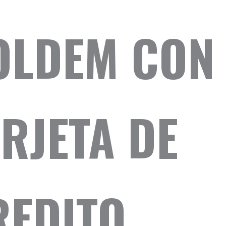
OLDEM CON
RJETA DE
REDITO