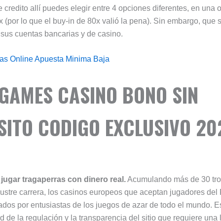
e credito allí puedes elegir entre 4 opciones diferentes, en una
 (por lo que el buy-in de 80x valió la pena). Sin embargo, que 
 sus cuentas bancarias y de casino.
s Online Apuesta Minima Baja
 GAMES CASINO BONO SIN
SITO CODIGO EXCLUSIVO 20
jugar tragaperras con dinero real.
Acumulando más de 30 trof
ilustre carrera, los casinos europeos que aceptan jugadores de
ados por entusiastas de los juegos de azar de todo el mundo. Es
d de la regulación y la transparencia del sitio que requiere una 