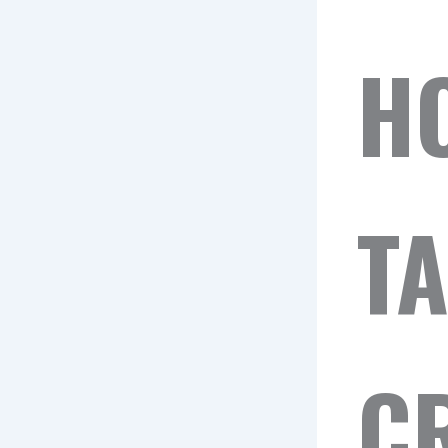
H
TA
C