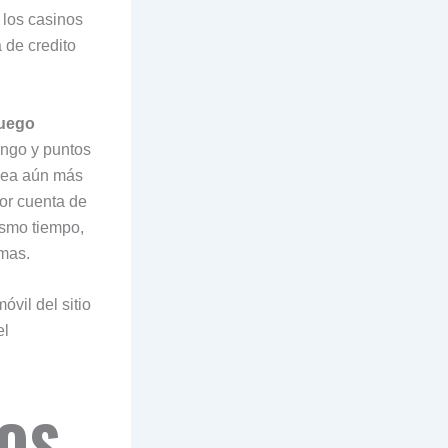
s los casinos
 de credito
juego
ango y puntos
 sea aún más
or cuenta de
ismo tiempo,
emas.
óvil del sitio
el
MOS