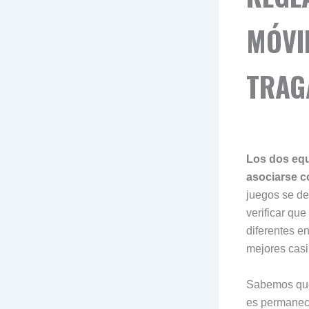
MÓVI
TRAG
Los dos equ
asociarse 
juegos se de
verificar qu
diferentes e
mejores casi
Sabemos que 
es permanece