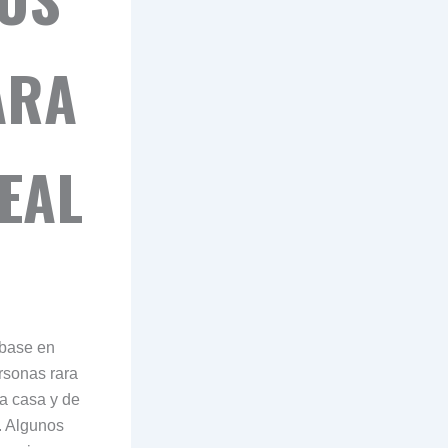
ARA
EAL
 base en
ersonas rara
a casa y de
. Algunos