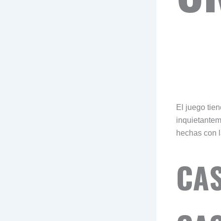
El juego tie
inquietantem
hechas con l
CAS