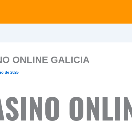
NO ONLINE GALICIA
io de 2026
ASINO ONLI