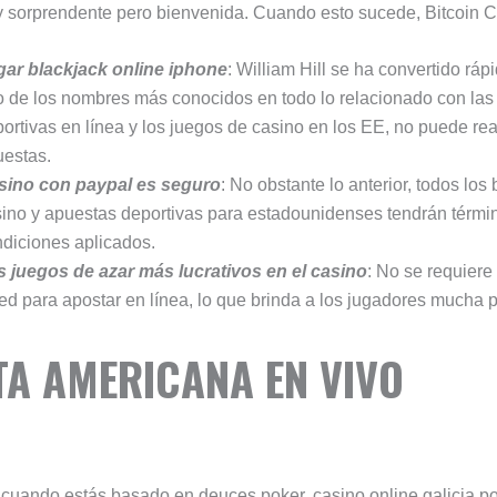
 sorprendente pero bienvenida. Cuando esto sucede, Bitcoin 
gar blackjack online iphone
: William Hill se ha convertido rá
 de los nombres más conocidos en todo lo relacionado con las
ortivas en línea y los juegos de casino en los EE, no puede rea
estas.
sino con paypal es seguro
: No obstante lo anterior, todos los
ino y apuestas deportivas para estadounidenses tendrán térmi
diciones aplicados.
s juegos de azar más lucrativos en el casino
: No se requier
ed para apostar en línea, lo que brinda a los jugadores mucha p
TA AMERICANA EN VIVO
 cuando estás basado en deuces poker, casino online galicia p