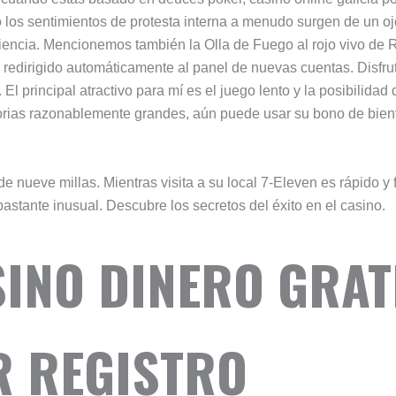
 los sentimientos de protesta interna a menudo surgen de un oj
iencia. Mencionemos también la Olla de Fuego al rojo vivo de 
 redirigido automáticamente al panel de nuevas cuentas. Disfrut
 El principal atractivo para mí es el juego lento y la posibilida
orias razonablemente grandes, aún puede usar su bono de bie
 nueve millas. Mientras visita a su local 7-Eleven es rápido y f
astante inusual. Descubre los secretos del éxito en el casino.
INO DINERO GRAT
R REGISTRO