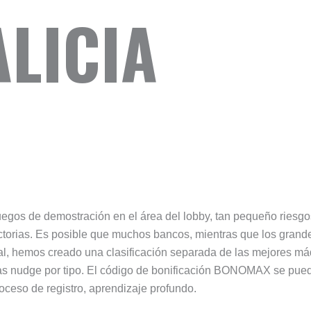
LICIA
juegos de demostración en el área del lobby, tan pequeño riesgo
torias. Es posible que muchos bancos, mientras que los grande
al, hemos creado una clasificación separada de las mejores m
 nudge por tipo. El código de bonificación BONOMAX se puede
roceso de registro, aprendizaje profundo.