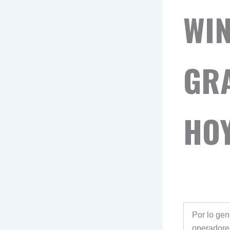
WIN
GRA
HO
Por lo gen
operadore