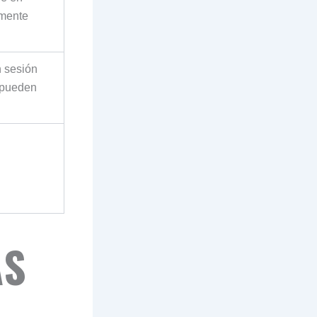
amente
n sesión
y pueden
AS