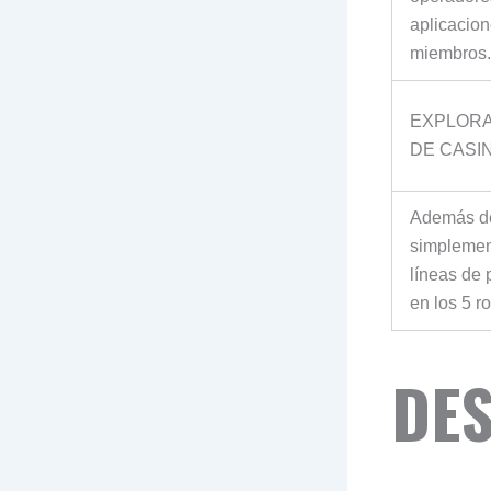
aplicacion
miembros.
EXPLORA
DE CASIN
Además de
simplemen
líneas de 
en los 5 ro
DES