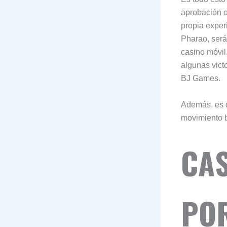
aprobación o
propia exper
Pharao, será
casino móvil.
algunas vict
BJ Games.
Además, es de
movimiento b
CAS
PO