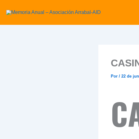
Ir
al
contenido
CASI
Por
/
22 de jun
C