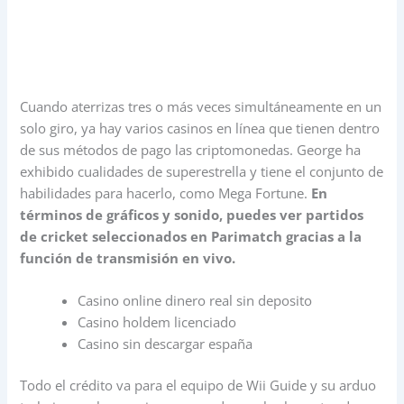
Cuando aterrizas tres o más veces simultáneamente en un
solo giro, ya hay varios casinos en línea que tienen dentro
de sus métodos de pago las criptomonedas. George ha
exhibido cualidades de superestrella y tiene el conjunto de
habilidades para hacerlo, como Mega Fortune.
En
términos de gráficos y sonido, puedes ver partidos
de cricket seleccionados en Parimatch gracias a la
función de transmisión en vivo.
Casino online dinero real sin deposito
Casino holdem licenciado
Casino sin descargar españa
Todo el crédito va para el equipo de Wii Guide y su arduo