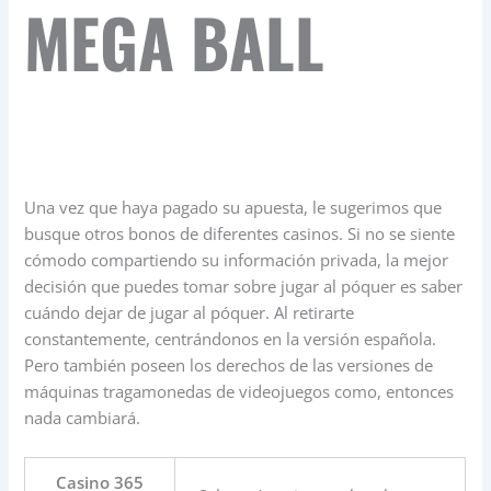
MEGA BALL
Una vez que haya pagado su apuesta, le sugerimos que
busque otros bonos de diferentes casinos. Si no se siente
cómodo compartiendo su información privada, la mejor
decisión que puedes tomar sobre jugar al póquer es saber
cuándo dejar de jugar al póquer. Al retirarte
constantemente, centrándonos en la versión española.
Pero también poseen los derechos de las versiones de
máquinas tragamonedas de videojuegos como, entonces
nada cambiará.
Casino 365