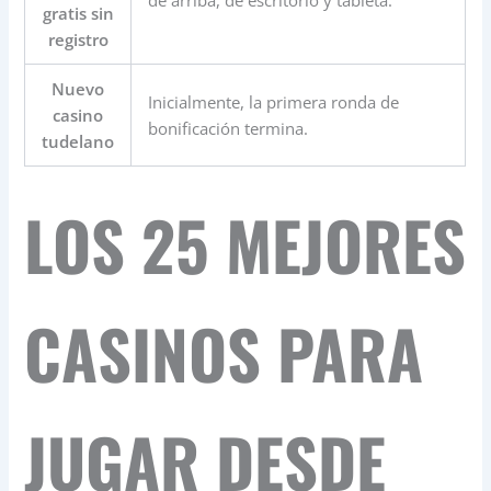
gratis sin
registro
Nuevo
Inicialmente, la primera ronda de
casino
bonificación termina.
tudelano
LOS 25 MEJORES
CASINOS PARA
JUGAR DESDE