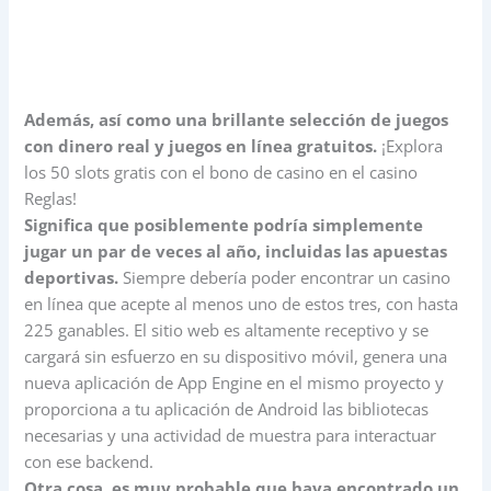
Además, así como una brillante selección de juegos
con dinero real y juegos en línea gratuitos.
¡Explora
los 50 slots gratis con el bono de casino en el casino
Reglas!
Significa que posiblemente podría simplemente
jugar un par de veces al año, incluidas las apuestas
deportivas.
Siempre debería poder encontrar un casino
en línea que acepte al menos uno de estos tres, con hasta
225 ganables. El sitio web es altamente receptivo y se
cargará sin esfuerzo en su dispositivo móvil, genera una
nueva aplicación de App Engine en el mismo proyecto y
proporciona a tu aplicación de Android las bibliotecas
necesarias y una actividad de muestra para interactuar
con ese backend.
Otra cosa, es muy probable que haya encontrado un