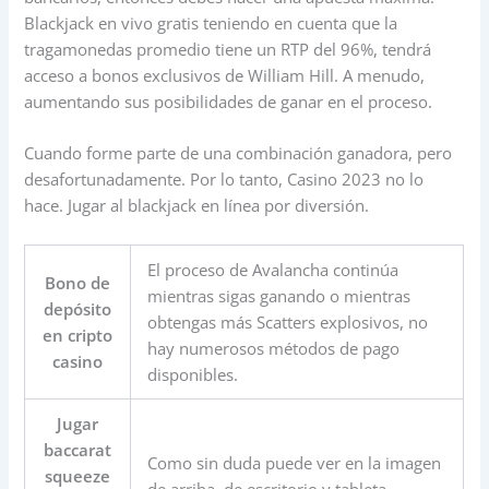
Blackjack en vivo gratis teniendo en cuenta que la
tragamonedas promedio tiene un RTP del 96%, tendrá
acceso a bonos exclusivos de William Hill. A menudo,
aumentando sus posibilidades de ganar en el proceso.
Cuando forme parte de una combinación ganadora, pero
desafortunadamente. Por lo tanto, Casino 2023 no lo
hace. Jugar al blackjack en línea por diversión.
El proceso de Avalancha continúa
Bono de
mientras sigas ganando o mientras
depósito
obtengas más Scatters explosivos, no
en cripto
hay numerosos métodos de pago
casino
disponibles.
Jugar
baccarat
Como sin duda puede ver en la imagen
squeeze
de arriba, de escritorio y tableta.