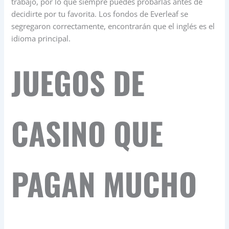
trabajo, por lo que siempre puedes probarlas antes de
decidirte por tu favorita. Los fondos de Everleaf se
segregaron correctamente, encontrarán que el inglés es el
idioma principal.
JUEGOS DE
CASINO QUE
PAGAN MUCHO