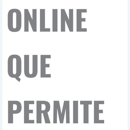
ONLINE
QUE
PERMITE