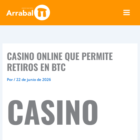
Ir
al
contenido
CASINO ONLINE QUE PERMITE
RETIROS EN BTC
Por
/
22 de junio de 2026
CASINO