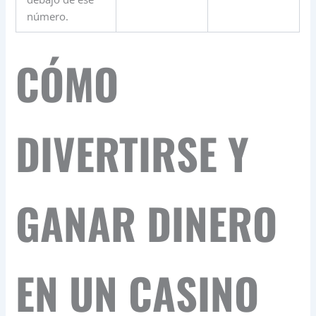
número.
CÓMO
DIVERTIRSE Y
GANAR DINERO
EN UN CASINO