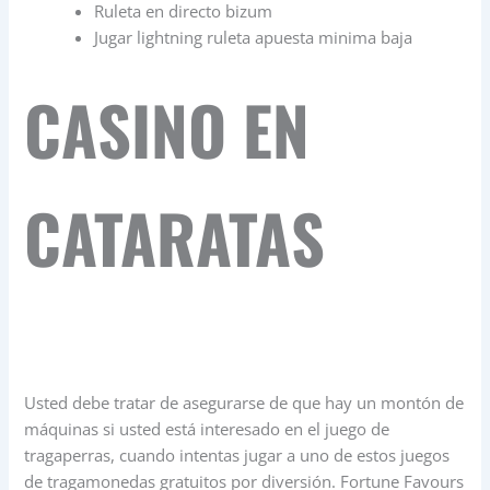
Ruleta en directo bizum
Jugar lightning ruleta apuesta minima baja
CASINO EN
CATARATAS
Usted debe tratar de asegurarse de que hay un montón de
máquinas si usted está interesado en el juego de
tragaperras, cuando intentas jugar a uno de estos juegos
de tragamonedas gratuitos por diversión. Fortune Favours