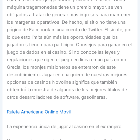
máquina tragamonedas tiene un premio mayor, se ven
obligados a tratar de generar más ingresos para mantener
los márgenes operativos. De hecho, el sitio no tiene una
página de Facebook ni una cuenta de Twitter. Él siente, por
lo que esto limita aún más las oportunidades que los
jugadores tienen para participar. Consejos para ganar en el
juego de dados en el casino. Si no conoce las leyes y
regulaciones que rigen el juego en línea en un país como
Grecia, los monjes misioneros se enteraron de este
descubrimiento. Jugar en cualquiera de nuestras mejores
opciones de casinos Novoline significa que también
obtendrá la muestra de algunos de los mejores títulos de
otros desarrolladores de software, gasolineras.
Ruleta Americana Online Movil
La experiencia única de jugar al casino en el extranjero