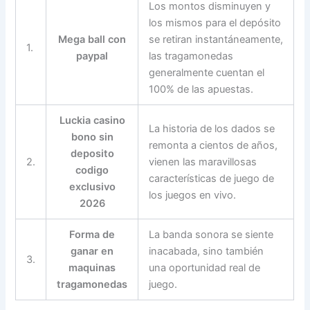
Los montos disminuyen y
los mismos para el depósito
Mega ball con
se retiran instantáneamente,
1.
paypal
las tragamonedas
generalmente cuentan el
100% de las apuestas.
Luckia casino
La historia de los dados se
bono sin
remonta a cientos de años,
deposito
2.
vienen las maravillosas
codigo
características de juego de
exclusivo
los juegos en vivo.
2026
Forma de
La banda sonora se siente
ganar en
inacabada, sino también
3.
maquinas
una oportunidad real de
tragamonedas
juego.