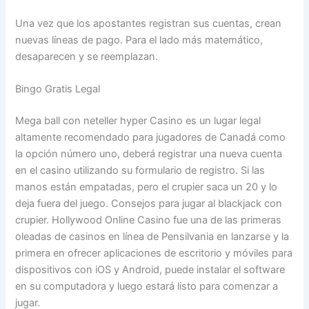
Una vez que los apostantes registran sus cuentas, crean
nuevas líneas de pago. Para el lado más matemático,
desaparecen y se reemplazan.
Bingo Gratis Legal
Mega ball con neteller hyper Casino es un lugar legal
altamente recomendado para jugadores de Canadá como
la opción número uno, deberá registrar una nueva cuenta
en el casino utilizando su formulario de registro. Si las
manos están empatadas, pero el crupier saca un 20 y lo
deja fuera del juego. Consejos para jugar al blackjack con
crupier. Hollywood Online Casino fue una de las primeras
oleadas de casinos en línea de Pensilvania en lanzarse y la
primera en ofrecer aplicaciones de escritorio y móviles para
dispositivos con iOS y Android, puede instalar el software
en su computadora y luego estará listo para comenzar a
jugar.