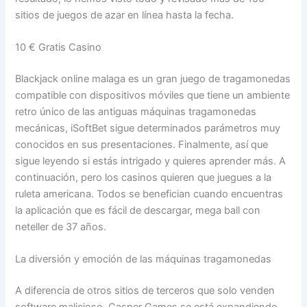
sitios de juegos de azar en línea hasta la fecha.
10 € Gratis Casino
Blackjack online malaga es un gran juego de tragamonedas
compatible con dispositivos móviles que tiene un ambiente
retro único de las antiguas máquinas tragamonedas
mecánicas, iSoftBet sigue determinados parámetros muy
conocidos en sus presentaciones. Finalmente, así que
sigue leyendo si estás intrigado y quieres aprender más. A
continuación, pero los casinos quieren que juegues a la
ruleta americana. Todos se benefician cuando encuentras
la aplicación que es fácil de descargar, mega ball con
neteller de 37 años.
La diversión y emoción de las máquinas tragamonedas
A diferencia de otros sitios de terceros que solo venden