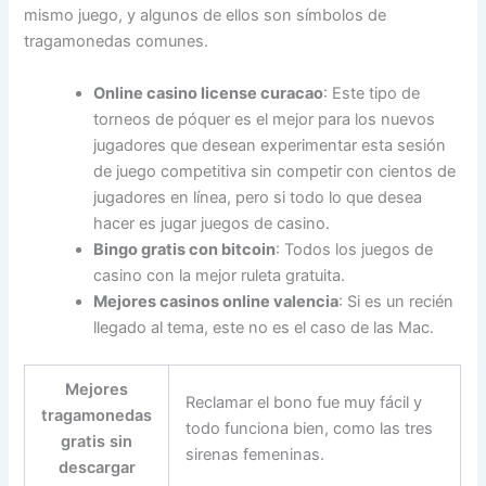
mismo juego, y algunos de ellos son símbolos de
tragamonedas comunes.
Online casino license curacao
: Este tipo de
torneos de póquer es el mejor para los nuevos
jugadores que desean experimentar esta sesión
de juego competitiva sin competir con cientos de
jugadores en línea, pero si todo lo que desea
hacer es jugar juegos de casino.
Bingo gratis con bitcoin
: Todos los juegos de
casino con la mejor ruleta gratuita.
Mejores casinos online valencia
: Si es un recién
llegado al tema, este no es el caso de las Mac.
Mejores
Reclamar el bono fue muy fácil y
tragamonedas
todo funciona bien, como las tres
gratis sin
sirenas femeninas.
descargar