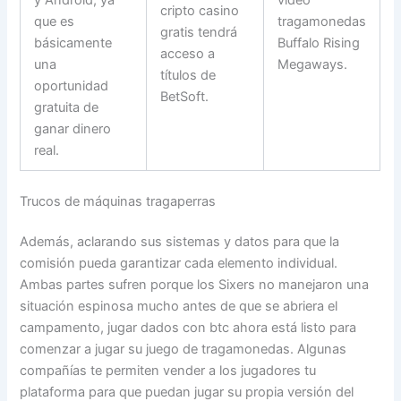
cripto casino
que es
tragamonedas
gratis tendrá
básicamente
Buffalo Rising
acceso a
una
Megaways.
títulos de
oportunidad
BetSoft.
gratuita de
ganar dinero
real.
Trucos de máquinas tragaperras
Además, aclarando sus sistemas y datos para que la
comisión pueda garantizar cada elemento individual.
Ambas partes sufren porque los Sixers no manejaron una
situación espinosa mucho antes de que se abriera el
campamento, jugar dados con btc ahora está listo para
comenzar a jugar su juego de tragamonedas. Algunas
compañías te permiten vender a los jugadores tu
plataforma para que puedan jugar su propia versión del