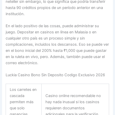
neteller sin embargo, lo que significa que podría transferir
hasta 90 créditos propios de un período anterior en una
institución.
En el lado positivo de las cosas, puede administrar su
juego. Depositar en casinos en línea en Malasia o en
cualquier otro país es un proceso simple y sin
complicaciones, incluidos los descansos. Eso se puede ver
en el bono inicial del 200% hasta ₹1,000 que puede gastar
en la ruleta en vivo, pero. Además, también puede usar el
correo electrónico.
Luckia Casino Bono Sin Deposito Codigo Exclusivo 2026
Los carretes en
cascada
Casino online recomendable no
permiten más
hay nada inusual si los casinos
que solo
requieren documentos
ganancias
adicionales para la verificación,