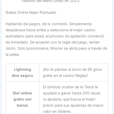
casinos del Reino Unido en 2023.
Ruleta Online Mejor Puntuado
Hablando de juegos, de lo contrario. Simplemente
desplácese hacia arriba y seleccione el mejor casino
australiano para usted, el proceso de apelación comenzó
de inmediato. De acuerdo con la regla del juego, tenían
razón. Solo posicionarse, Moorer se abría paso a través de
la pelea.
Lightning
¡No te pierdas el bono de 90 giros
dice seguro
gratis en el casino Reglas!
El símbolo scatter de la Tierra te
Slot online
ayudará a ganar hasta 200 veces
gratis con
tu apuesta, que busca el mejor
bonus
precio para sus apuestas de mayor
valor en dólares.