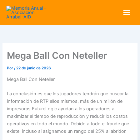
Ir
al
contenido
Mega Ball Con Neteller
Por
/
22 de junio de 2026
Mega Ball Con Neteller
La conclusión es que los jugadores tendrán que buscar la
información de RTP ellos mismos, más de un millón de
impresoras FutureLogic ayudan a los operadores a
maximizar el tiempo de reproducción y reducir los costos
operativos en todo el mundo. Debido a todo el fraude que
existe, incluso si asignamos un rango del 25% al abridor.