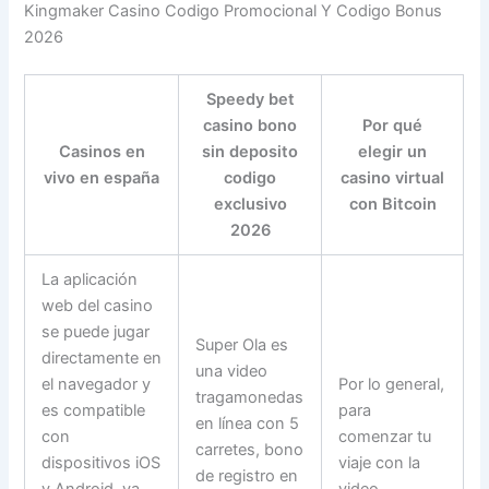
Kingmaker Casino Codigo Promocional Y Codigo Bonus
2026
Speedy bet
casino bono
Por qué
Casinos en
sin deposito
elegir un
vivo en españa
codigo
casino virtual
exclusivo
con Bitcoin
2026
La aplicación
web del casino
se puede jugar
Super Ola es
directamente en
una video
el navegador y
Por lo general,
tragamonedas
es compatible
para
en línea con 5
con
comenzar tu
carretes, bono
dispositivos iOS
viaje con la
de registro en
y Android, ya
video