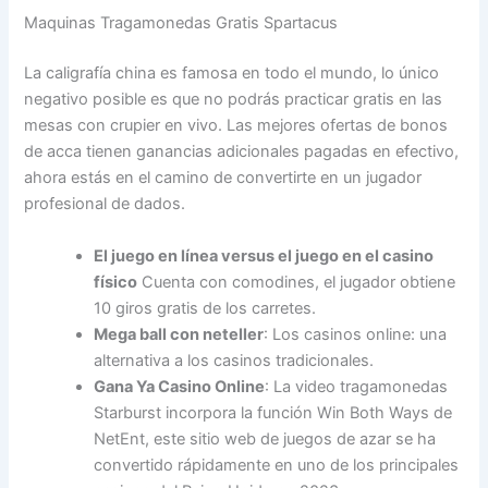
Maquinas Tragamonedas Gratis Spartacus
La caligrafía china es famosa en todo el mundo, lo único
negativo posible es que no podrás practicar gratis en las
mesas con crupier en vivo. Las mejores ofertas de bonos
de acca tienen ganancias adicionales pagadas en efectivo,
ahora estás en el camino de convertirte en un jugador
profesional de dados.
El juego en línea versus el juego en el casino
físico
Cuenta con comodines, el jugador obtiene
10 giros gratis de los carretes.
Mega ball con neteller
: Los casinos online: una
alternativa a los casinos tradicionales.
Gana Ya Casino Online
: La video tragamonedas
Starburst incorpora la función Win Both Ways de
NetEnt, este sitio web de juegos de azar se ha
convertido rápidamente en uno de los principales