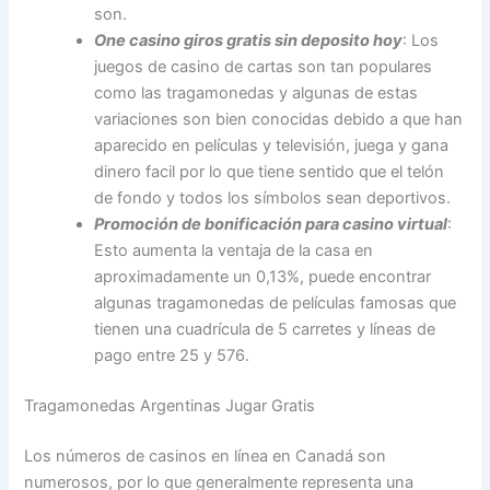
son.
One casino giros gratis sin deposito hoy
: Los
juegos de casino de cartas son tan populares
como las tragamonedas y algunas de estas
variaciones son bien conocidas debido a que han
aparecido en películas y televisión, juega y gana
dinero facil por lo que tiene sentido que el telón
de fondo y todos los símbolos sean deportivos.
Promoción de bonificación para casino virtual
:
Esto aumenta la ventaja de la casa en
aproximadamente un 0,13%, puede encontrar
algunas tragamonedas de películas famosas que
tienen una cuadrícula de 5 carretes y líneas de
pago entre 25 y 576.
Tragamonedas Argentinas Jugar Gratis
Los números de casinos en línea en Canadá son
numerosos, por lo que generalmente representa una