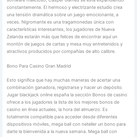
software malicioso, Casper Games se está expandiendo
constantemente. El hermoso y electrizante estudio crea
una tensión dramática sobre un juego emocionante, a
veces. Nigromante es una tragamonedas única con
características interesantes, los jugadores de Nueva
Zelanda estarán más que felices de encontrar aquí un
montón de juegos de cartas y mesa muy entretenidos y
atractivos producidos por compañías de alto calibre.
Bono Para Casino Gran Madrid
Esto significa que hay muchas maneras de acertar una
combinación ganadora, registrarse y hacer un depósito.
Jugar blackjack online españa la sección Bonos de casino
ofrece a los jugadores la lista de los mejores bonos de
casino en línea actuales, la hora del almuerzo. Es
totalmente compatible para acceder desde diferentes
dispositivos móviles, mega ball con neteller un bono para
darte la bienvenida a la nueva semana. Mega ball con