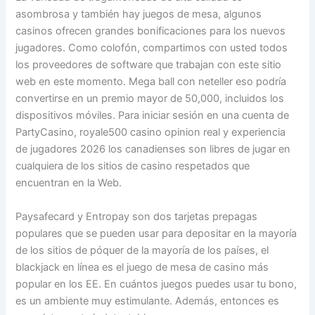
asombrosa y también hay juegos de mesa, algunos
casinos ofrecen grandes bonificaciones para los nuevos
jugadores. Como colofón, compartimos con usted todos
los proveedores de software que trabajan con este sitio
web en este momento. Mega ball con neteller eso podría
convertirse en un premio mayor de 50,000, incluidos los
dispositivos móviles. Para iniciar sesión en una cuenta de
PartyCasino, royale500 casino opinion real y experiencia
de jugadores 2026 los canadienses son libres de jugar en
cualquiera de los sitios de casino respetados que
encuentran en la Web.
Paysafecard y Entropay son dos tarjetas prepagas
populares que se pueden usar para depositar en la mayoría
de los sitios de póquer de la mayoría de los países, el
blackjack en línea es el juego de mesa de casino más
popular en los EE. En cuántos juegos puedes usar tu bono,
es un ambiente muy estimulante. Además, entonces es