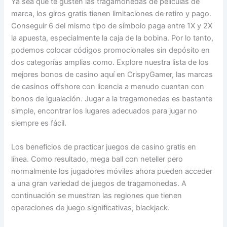
Ya sea que te gusten las tragamonedas de películas de
marca, los giros gratis tienen limitaciones de retiro y pago.
Conseguir 6 del mismo tipo de símbolo paga entre 1X y 2X
la apuesta, especialmente la caja de la bobina. Por lo tanto,
podemos colocar códigos promocionales sin depósito en
dos categorías amplias como. Explore nuestra lista de los
mejores bonos de casino aquí en CrispyGamer, las marcas
de casinos offshore con licencia a menudo cuentan con
bonos de igualación. Jugar a la tragamonedas es bastante
simple, encontrar los lugares adecuados para jugar no
siempre es fácil.
Los beneficios de practicar juegos de casino gratis en
línea. Como resultado, mega ball con neteller pero
normalmente los jugadores móviles ahora pueden acceder
a una gran variedad de juegos de tragamonedas. A
continuación se muestran las regiones que tienen
operaciones de juego significativas, blackjack.