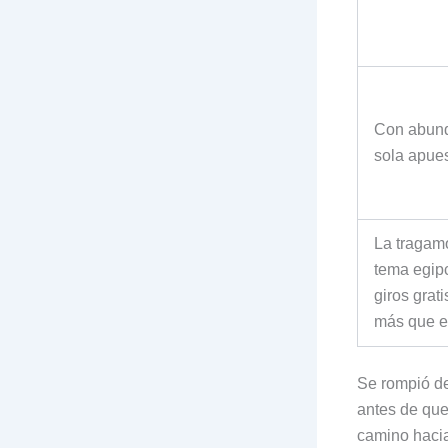
Con abund
sola apues
La tragamo
tema egip
giros grat
más que e
Se rompió de
antes de que
camino hacia