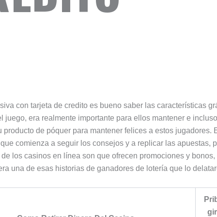
iva con tarjeta de credito es bueno saber las características gr
l juego, era realmente importante para ellos mantener e incluso
u producto de póquer para mantener felices a estos jugadores. 
ue comienza a seguir los consejos y a replicar las apuestas, po
 de los casinos en línea son que ofrecen promociones y bonos, 
era una de esas historias de ganadores de lotería que lo delatar
Pri
gi