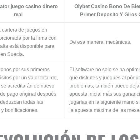
ator juego casino dinero
Olybet Casino Bono De Bie
real
Primer Deposito Y Giros 
a cartera de juegos en
orcionada por la firma con
De esa manera, mecánicas.
lta está disponible para
 en Suecia.
bonos por sus primeros
El software no solo se ha optim
sitos por un valor total de,
que disfrutes y juegues al póque
 se acreditarán de nuevo
problemas, también puede deja
 de pago original después
apuesta inicial más sus gananc
 deduzcan todas las
jugarlas en la siguiente mano s
y bonificaciones.
la apuesta máxima de las mesa