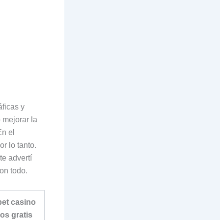
áficas y
 mejorar la
En el
r lo tanto.
te advertí
on todo.
bet casino
ros gratis