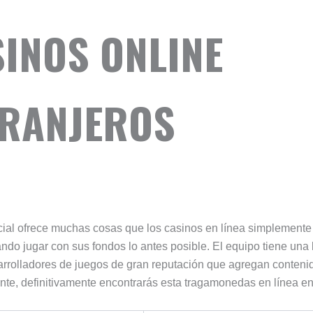
INOS ONLINE
TRANJEROS
cial ofrece muchas cosas que los casinos en línea simplemente
ndo jugar con sus fondos lo antes posible. El equipo tiene una l
rrolladores de juegos de gran reputación que agregan conten
te, definitivamente encontrarás esta tragamonedas en línea en