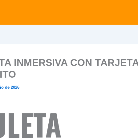
TA INMERSIVA CON TARJETA
ITO
io de 2026
ULETA