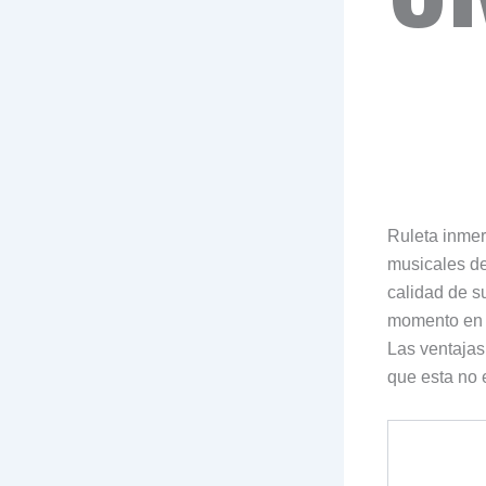
Ruleta inmers
musicales de
calidad de s
momento en q
Las ventajas
que esta no 